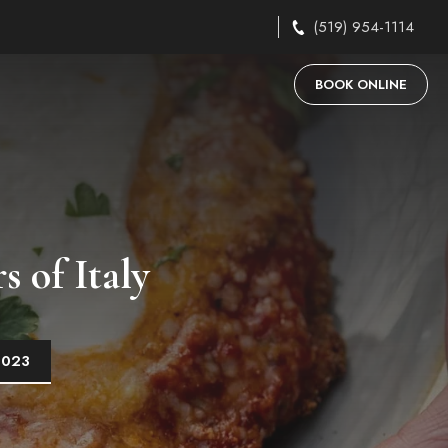
(519) 954-1114
BOOK ONLINE
 of Italy
2023