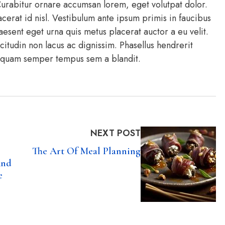
 Curabitur ornare accumsan lorem, eget volutpat dolor.
cerat id nisl. Vestibulum ante ipsum primis in faucibus
raesent eget urna quis metus placerat auctor a eu velit.
citudin non lacus ac dignissim. Phasellus hendrerit
liquam semper tempus sem a blandit.
NEXT POST
The Art Of Meal Planning
And
e