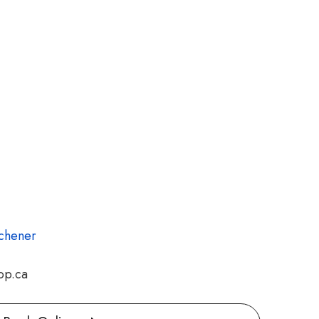
tchener
op.ca