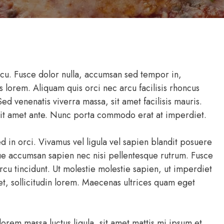
rcu. Fusce dolor nulla, accumsan sed tempor in,
 lorem. Aliquam quis orci nec arcu facilisis rhoncus
 Sed venenatis viverra massa, sit amet facilisis mauris.
sit amet ante. Nunc porta commodo erat at imperdiet.
 in orci. Vivamus vel ligula vel sapien blandit posuere
que accumsan sapien nec nisi pellentesque rutrum. Fusce
arcu tincidunt. Ut molestie molestie sapien, ut imperdiet
 et, sollicitudin lorem. Maecenas ultrices quam eget
lorem massa luctus ligula, sit amet mattis mi ipsum et