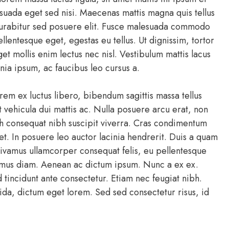
suada eget sed nisi. Maecenas mattis magna quis tellus
. Curabitur sed posuere elit. Fusce malesuada commodo
lentesque eget, egestas eu tellus. Ut dignissim, tortor
eget mollis enim lectus nec nisl. Vestibulum mattis lacus
nia ipsum, ac faucibus leo cursus a.
rem ex luctus libero, bibendum sagittis massa tellus
 vehicula dui mattis ac. Nulla posuere arcu erat, non
h consequat nibh suscipit viverra. Cras condimentum
. In posuere leo auctor lacinia hendrerit. Duis a quam
 Vivamus ullamcorper consequat felis, eu pellentesque
maximus diam. Aenean ac dictum ipsum. Nunc a ex ex.
tincidunt ante consectetur. Etiam nec feugiat nibh.
da, dictum eget lorem. Sed sed consectetur risus, id